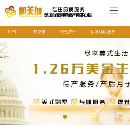
网站首页
136-6168-7859
赴美生子
月子中心
上户口
医院医生
打疫苗
美宝证件
特色户外
留学移民服务
保险保障
美宝服务
费用清单
签证入境
美宝资讯
联系我们
打电话
新浪微博
客服微信：13661687859