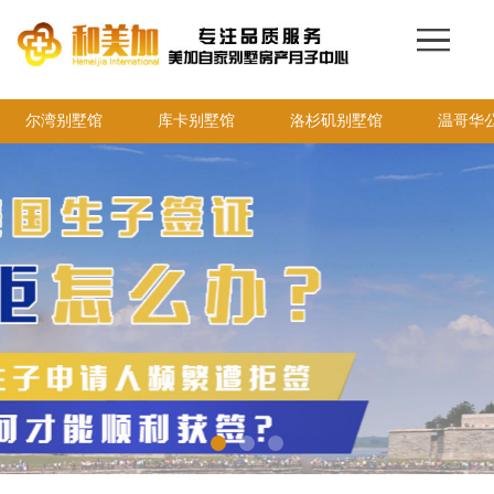
网站首页
136-6168-7859
赴美生子
月子中心
尔湾别墅馆
医院医生
库卡别墅馆
美宝证件
洛杉矶别墅馆
温哥华
保险保障
美宝服务
费用清单
签证入境
美宝资讯
联系我们
打电话
新浪微博
客服微信：13661687859