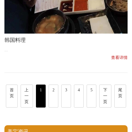
韩国料理
...
查看详情
首
上
1
2
3
4
5
下
尾
页
一
一
页
页
页
美宝资讯