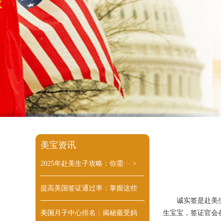
美宝资讯
2025年赴美生子攻略：你需···
>
提高美国签证通过率：掌握这些
诚实签是赴美
···
美国月子中心排名：揭秘最受妈
>
生宝宝，签证官会