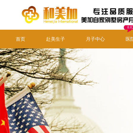
8.
首页
赴美生子
月子中心
医