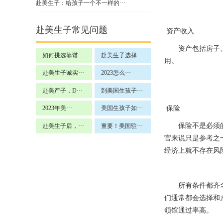
赴美生子：给孩子一个不一样的···
赴美生子常见问题
资产收入
资产包括房子
如何挑选靠谱···
赴美生子选择···
用。
赴美生子诚实···
2023怎么···
赴美产子，D···
到美国生孩子···
保险
2023年美···
美国生孩子如···
保险不是必须
赴美生子后，···
重要！美国驻···
官来说只是参考之
经济上就不存在风
所有条件都齐
们通常都会选择和
领馆通过率高。