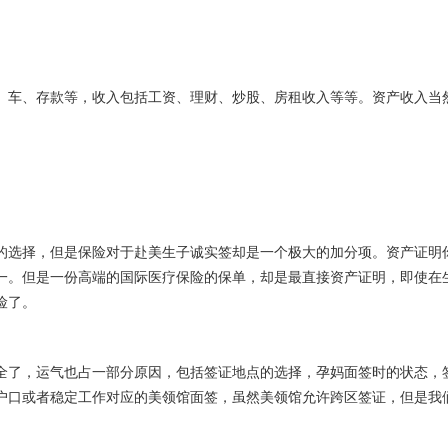
、车、存款等，收入包括工资、理财、炒股、房租收入等等。资产收入当
的选择，但是保险对于赴美生子诚实签却是一个极大的加分项。资产证明
一。但是一份高端的国际医疗保险的保单，却是最直接资产证明，即使在
险了。
全了，运气也占一部分原因，包括签证地点的选择，孕妈面签时的状态，
户口或者稳定工作对应的美领馆面签，虽然美领馆允许跨区签证，但是我