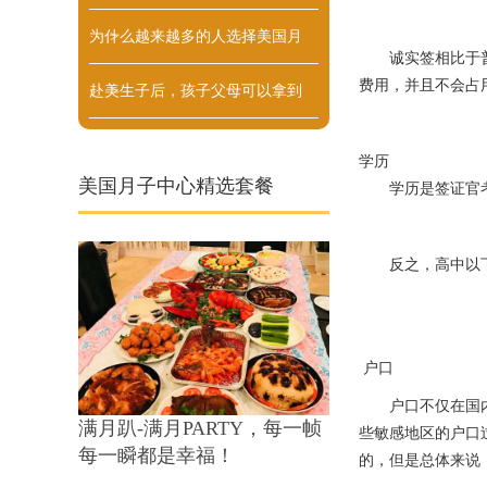
···
为什么越来越多的人选择美国月
>
诚实签相比于
费用，并且不会占
···
赴美生子后，孩子父母可以拿到
>
···
>
学历
美国月子中心精选套餐
学历是签证官
反之，高中以
户口
户口不仅在国
满月趴-满月PARTY，每一帧
些敏感地区的户口
每一瞬都是幸福！
的，但是总体来说