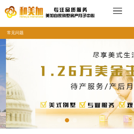
网站首页
136-6168-7859
赴美生子
月子中心
常见问题
医院医生
美宝证件
保险保障
美宝服务
费用清单
签证入境
美宝资讯
联系我们
打电话
新浪微博
客服微信：13661687859