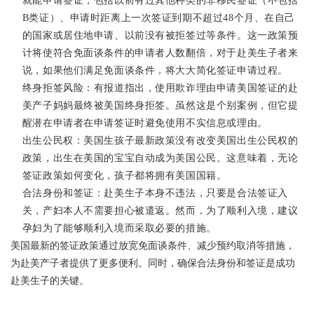
就能申请签证，包括以前有过其他种类的非移民签证（不包括
B类证）、申请时距离上一次签证到期不超过48个月、在自己
的国家或居住地申请、以前没有被拒签过等条件。这一政策预
计将使符合免面谈条件的申请者人数翻倍，对于赴美生子者来
说，如果他们满足免面谈条件，将大大简化签证申请过程。
终身拒签风险：有报道指出，使用欺诈理由申请美国签证的赴
美产子妈妈最终被美国终身拒签。虽然这是个别案例，但它提
醒潜在申请者在申请签证时避免使用不实信息或理由。
出生公民权：美国生孩子最新政策没有改变美国出生公民权的
政策，出生在美国的宝宝自动成为美国公民。这意味着，无论
签证政策如何变化，孩子都将拥有美国国籍。
合法身份和签证：赴美生子本身不违法，只要是合法签证入
关，产妇本人不需要担心被遣返。然而，为了顺利入境，建议
孕妇为了能够顺利入境而采取必要的措施。
美国最新的签证政策通过放宽免面谈条件、减少预约取消等措施，
为赴美产子者提供了更多便利。同时，确保合法身份和签证是成功
赴美生子的关键。